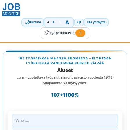
🌙
A
A
A
FI
▾
Tumma
A
Ota yhteyttä
📋
Työpaikkalista
0
107 TYÖPAIKKAA MAASSA SUOMESSA – EI YHTÄÄN
TYÖPAIKKAA VANHEMPAA KUIN 90 PÄIVÄÄ
Alueet
com – Luotettava työpaikkailmoitussivusto vuodesta 1998.
Suojaamme yksityisyyttäsi.
107+
1
100%