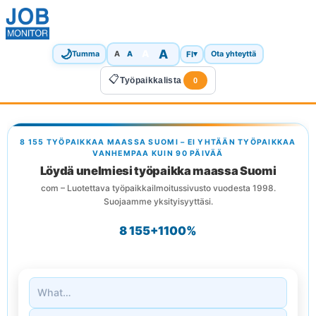
🌙
A
A
A
FI
▾
Tumma
A
Ota yhteyttä
📋
Työpaikkalista
0
8 155 TYÖPAIKKAA MAASSA SUOMI – EI YHTÄÄN TYÖPAIKKAA
VANHEMPAA KUIN 90 PÄIVÄÄ
Löydä unelmiesi työpaikka maassa Suomi
com – Luotettava työpaikkailmoitussivusto vuodesta 1998.
Suojaamme yksityisyyttäsi.
8 155+
1
100%