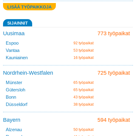
LISÄÄ TYÖPAIKKOJA
SIJAINNIT
Uusimaa
773 työpaikat
Espoo
92 työpaikat
Vantaa
53 työpaikat
Kauniainen
16 työpaikat
Nordrhein-Westfalen
725 työpaikat
Münster
65 työpaikat
Gütersloh
65 työpaikat
Bonn
43 työpaikat
Düsseldorf
38 työpaikat
Bayern
594 työpaikat
Alzenau
50 työpaikat