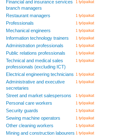
Financial and insurance services
1 työpaikat
branch managers
Restaurant managers
1 työpaikat
Professionals
1 työpaikat
Mechanical engineers
1 työpaikat
Information technology trainers
1 työpaikat
Administration professionals
1 työpaikat
Public relations professionals
1 työpaikat
Technical and medical sales
1 työpaikat
professionals (excluding ICT)
Electrical engineering technicians
1 työpaikat
Administrative and executive
1 työpaikat
secretaries
Street and market salespersons
1 työpaikat
Personal care workers
1 työpaikat
Security guards
1 työpaikat
Sewing machine operators
1 työpaikat
Other cleaning workers
1 työpaikat
Mining and construction labourers
1 työpaikat