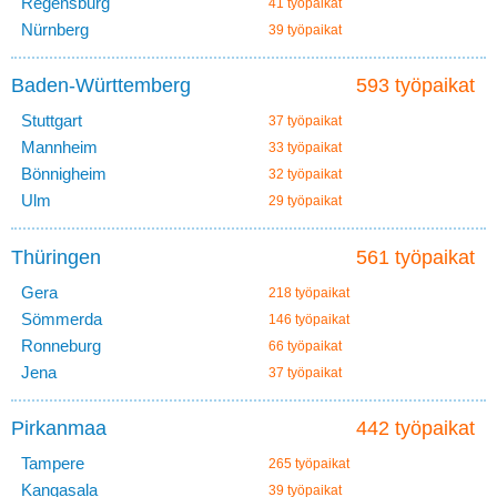
Regensburg
41 työpaikat
Nürnberg
39 työpaikat
Baden-Württemberg
593 työpaikat
Stuttgart
37 työpaikat
Mannheim
33 työpaikat
Bönnigheim
32 työpaikat
Ulm
29 työpaikat
Thüringen
561 työpaikat
Gera
218 työpaikat
Sömmerda
146 työpaikat
Ronneburg
66 työpaikat
Jena
37 työpaikat
Pirkanmaa
442 työpaikat
Tampere
265 työpaikat
Kangasala
39 työpaikat