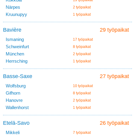
19 työpaikat
Närpes
2 työpaikat
Kruunupyy
1 työpaikat
Bavière
29 työpaikat
Ismaning
17 työpaikat
Schweinfurt
8 työpaikat
München
2 työpaikat
Herrsching
1 työpaikat
Basse-Saxe
27 työpaikat
Wolfsburg
10 työpaikat
Gifhorn
8 työpaikat
Hanovre
2 työpaikat
Wallenhorst
1 työpaikat
Etelä-Savo
26 työpaikat
Mikkeli
7 työpaikat