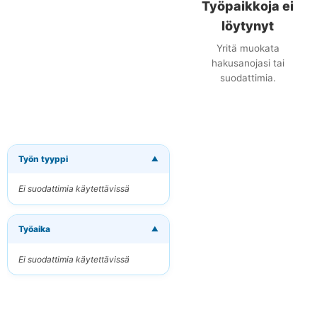
Työpaikkoja ei
löytynyt
Yritä muokata
hakusanojasi tai
suodattimia.
Työn tyyppi
▼
×
Tilaa uudet
työpaikat
Ei suodattimia käytettävissä
sähköpostitse
Vastaanota osuvat
Työaika
työpaikat suoraan
▼
sähköpostiisi
Ei suodattimia käytettävissä
Sähköpostiosoitteesi