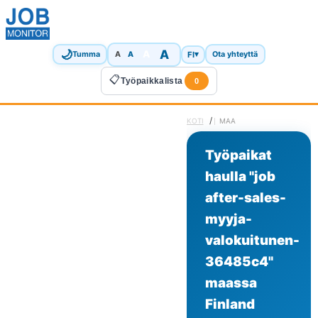
🌙
A
A
A
FI
▾
Tumma
A
Ota yhteyttä
📋
Työpaikkalista
0
/
KOTI
MAA
Työpaikat
haulla "job
after-sales-
myyja-
valokuitunen-
36485c4"
maassa
Finland