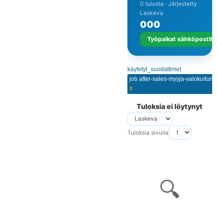
0 tulosta · Järjestetty
Laskeva
0
0
0
Työpaikat sähköpostits
käytetyt_suodattimet
job after-sales-myyja-valokuitu
x
Tuloksia ei löytynyt
Tuloksia sivulla
🔍