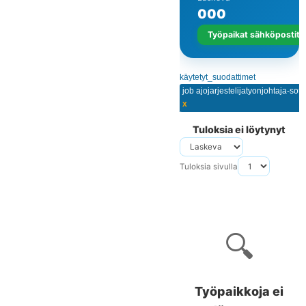
0
0
0
Työpaikat sähköpostits
käytetyt_suodattimet
x
Tuloksia ei löytynyt
Tuloksia sivulla
🔍
Työpaikkoja ei