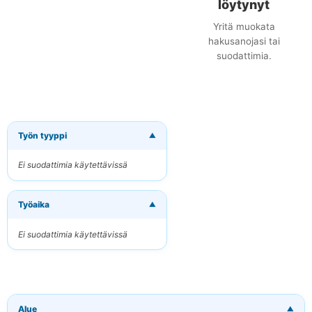
löytynyt
Yritä muokata
hakusanojasi tai
suodattimia.
Työn tyyppi
▼
×
Tilaa uudet
työpaikat
Ei suodattimia käytettävissä
sähköpostitse
Vastaanota osuvat
Työaika
työpaikat suoraan
▼
sähköpostiisi
Ei suodattimia käytettävissä
Sähköpostiosoitteesi
Avainsanat
Alue
▼