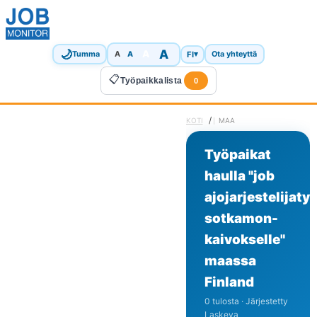
🌙
A
A
A
FI
▾
Tumma
A
Ota yhteyttä
📋
Työpaikkalista
0
/
KOTI
MAA
Työpaikat
haulla "job
ajojarjestelijaty
sotkamon-
kaivokselle"
maassa
Finland
0 tulosta · Järjestetty
Laskeva