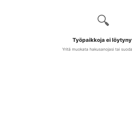
🔍
Työpaikkoja ei löytyny
Yritä muokata hakusanojasi tai suoda
×
uudet työpaikat sähköpostitse
ta osuvat työpaikat suoraan sähköpostiisi
stiosoitteesi
at (valinnainen)