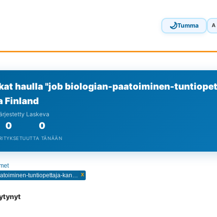
🌙
Tumma
A
kat haulla "job biologian-paatoiminen-tuntiope
 Finland
Järjestetty Laskeva
0
0
RITYKSET
UUTTA TÄNÄÄN
imet
x
job biologian-paatoiminen-tuntiopettaja-kanniston-koulu-vantaa
öytynyt