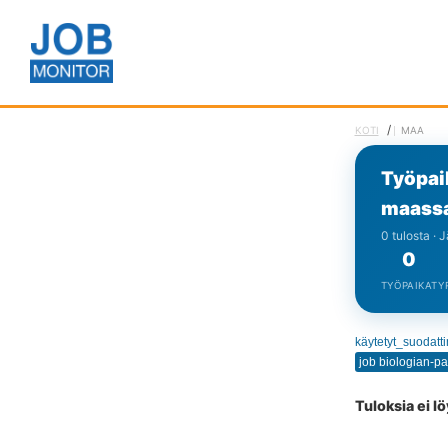
/
KOTI
MAA
Työpai
maassa
0 tulosta · 
0
TYÖPAIKAT
Y
käytetyt_suodatt
Tuloksia ei l