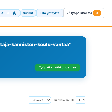
A
📋
A
Suomi
Ota yhteyttä
A
▾
Työpaikkalista
0
ttaja-kanniston-koulu-vantaa"
Työpaikat sähköpostitse
Tuloksia sivulla