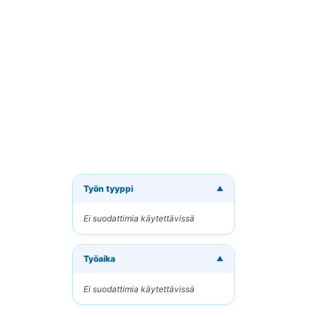
Työn tyyppi
▼
Tilaa 
Ei suodattimia käytettävissä
Vastaano
Työaika
Sähköpo
▼
Ei suodattimia käytettävissä
Avainsan