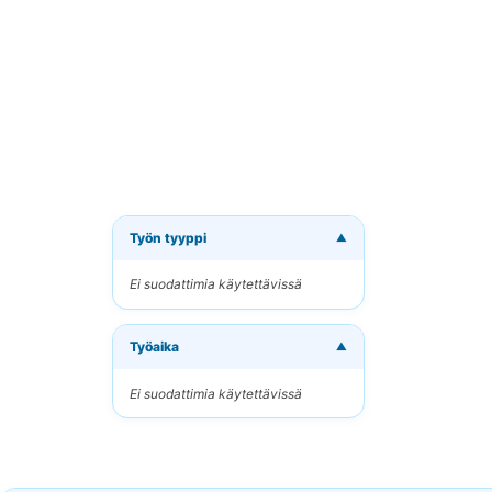
Työn tyyppi
▼
Tilaa 
Ei suodattimia käytettävissä
Vastaano
Työaika
Sähköpo
▼
Ei suodattimia käytettävissä
Avainsan