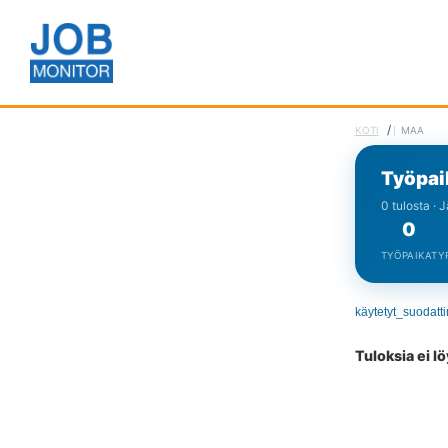
/
KOTI
MAA
Työpai
0 tulosta · 
0
TYÖPAIKAT
Y
käytetyt_suodatt
Tuloksia ei l