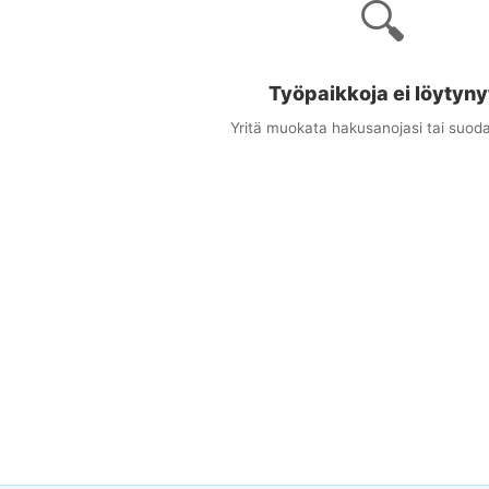
🔍
Työpaikkoja ei löytyny
Yritä muokata hakusanojasi tai suoda
×
uudet työpaikat sähköpostitse
ta osuvat työpaikat suoraan sähköpostiisi
stiosoitteesi
at (valinnainen)