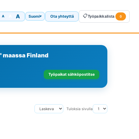
A
📋
A
Suomi
Ota yhteyttä
A
▾
Työpaikkalista
0
i" maassa Finland
Työpaikat sähköpostitse
Tuloksia sivulla