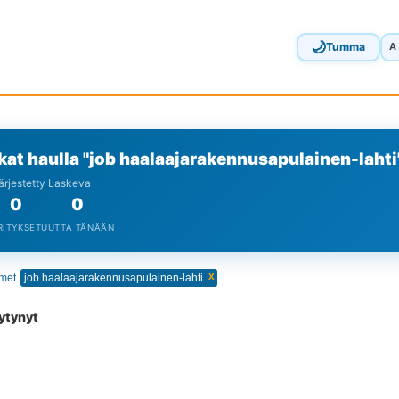
🌙
Tumma
A
kat haulla "job haalaajarakennusapulainen-laht
Järjestetty Laskeva
0
0
RITYKSET
UUTTA TÄNÄÄN
x
imet
job haalaajarakennusapulainen-lahti
öytynyt