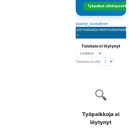
Työpaikat sähköpostits
käytetyt_suodattimet
job haalaajia-rakennustyomaalle
x
Tuloksia ei löytynyt
Tuloksia sivulla
🔍
Työpaikkoja ei
löytynyt