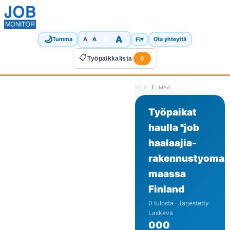
🌙
A
A
A
FI
▾
Tumma
A
Ota yhteyttä
📋
Työpaikkalista
0
/
KOTI
MAA
Työpaikat
haulla "job
haalaajia-
rakennustyomaal
maassa
Finland
0 tulosta · Järjestetty
Laskeva
0
0
0