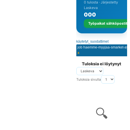
0 tulosta · Järjestetty
Laskeva
0
0
0
Työpaikat sähköpostits
käytetyt_suodattimet
job haemme-myyjaa-smarket-ayh
x
Tuloksia ei löytynyt
Tuloksia sivulla
🔍