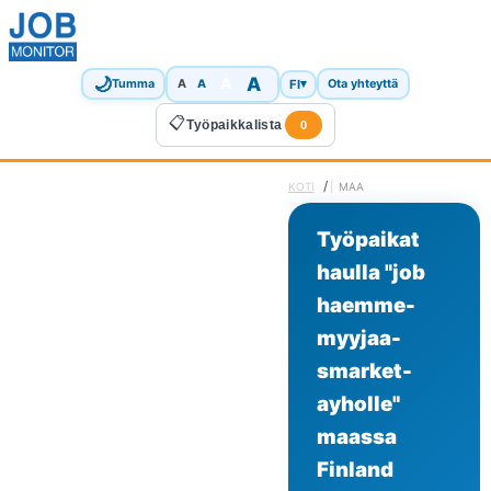
🌙
A
A
A
FI
▾
Tumma
A
Ota yhteyttä
📋
Työpaikkalista
0
/
KOTI
MAA
Työpaikat
haulla "job
haemme-
myyjaa-
smarket-
ayholle"
maassa
Finland