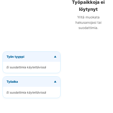
Työpaikkoja ei
löytynyt
Yritä muokata
hakusanojasi tai
suodattimia.
Työn tyyppi
▼
×
Tilaa uudet
työpaikat
Ei suodattimia käytettävissä
sähköpostitse
Vastaanota osuvat
Työaika
työpaikat suoraan
▼
sähköpostiisi
Ei suodattimia käytettävissä
Sähköpostiosoitteesi