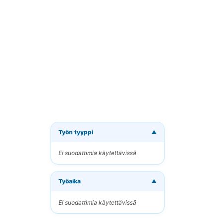
Työn tyyppi
▼
Tilaa 
Ei suodattimia käytettävissä
Vastaano
Työaika
Sähköpo
▼
Ei suodattimia käytettävissä
Avainsan