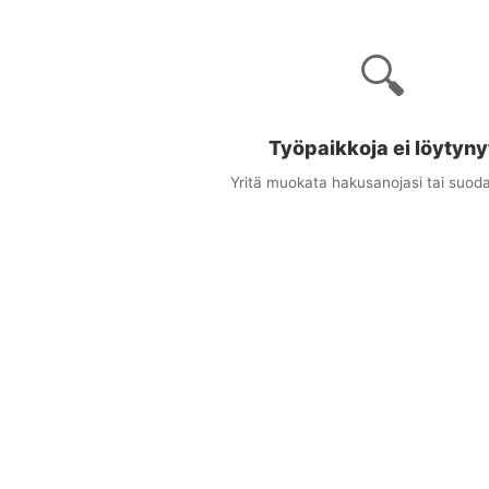
🔍
Työpaikkoja ei löytyny
Yritä muokata hakusanojasi tai suoda
×
uudet työpaikat sähköpostitse
ta osuvat työpaikat suoraan sähköpostiisi
stiosoitteesi
at (valinnainen)