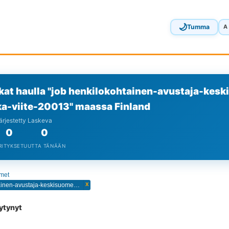
🌙
Tumma
A
kat haulla "job henkilokohtainen-avustaja-kes
ka-viite-20013" maassa Finland
Järjestetty Laskeva
0
0
RITYKSET
UUTTA TÄNÄÄN
imet
x
job henkilokohtainen-avustaja-keskisuomen-hyvinvointialue-toivakka-viite-20013
öytynyt