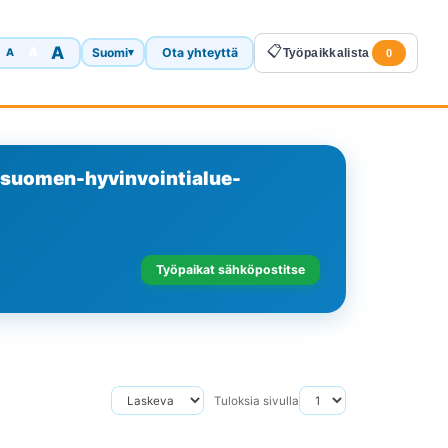
A
📋
A
Suomi
Ota yhteyttä
A
▾
Työpaikkalista
0
kisuomen-hyvinvointialue-
Työpaikat sähköpostitse
Tuloksia sivulla