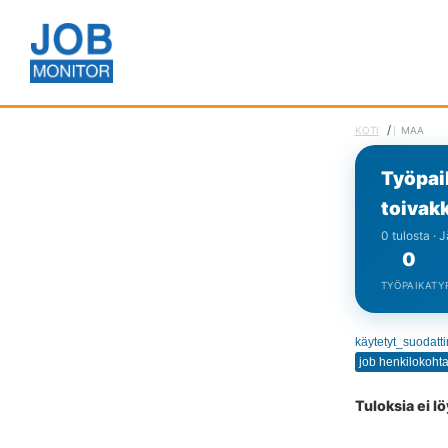
/
KOTI
MAA
Työpai
toivak
0 tulosta · 
0
TYÖPAIKAT
Y
käytetyt_suodatt
Tuloksia ei l