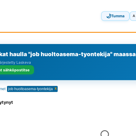
🌙
Tumma
A
kat haulla "job huoltoasema-tyontekija" maassa
Järjestetty Laskeva
t sähköpostitse
x
imet
job huoltoasema-tyontekija
öytynyt