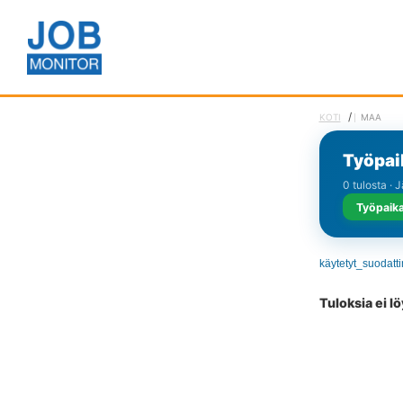
/
KOTI
MAA
Työpai
0 tulosta · 
Työpaika
käytetyt_suodatt
Tuloksia ei l