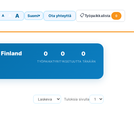
A
📋
A
Suomi
Ota yhteyttä
A
▾
Työpaikkalista
0
 Finland
0
0
0
TYÖPAIKAT
YRITYKSET
UUTTA TÄNÄÄN
Tuloksia sivulla