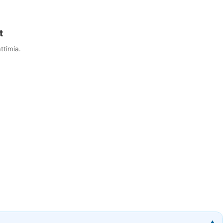
t
ttimia.
▼