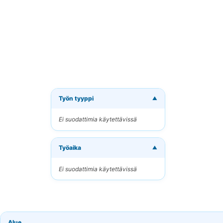
Työn tyyppi
▼
Tilaa 
Ei suodattimia käytettävissä
Vastaano
Työaika
Sähköpo
▼
Ei suodattimia käytettävissä
Avainsan
Alue