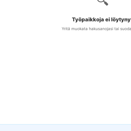
🔍
Työpaikkoja ei löytyny
Yritä muokata hakusanojasi tai suoda
×
uudet työpaikat sähköpostitse
ta osuvat työpaikat suoraan sähköpostiisi
stiosoitteesi
at (valinnainen)