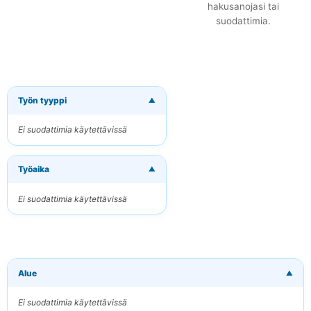
hakusanojasi tai
suodattimia.
Työn tyyppi
▼
×
Tilaa uudet
työpaikat
Ei suodattimia käytettävissä
sähköpostitse
Vastaanota osuvat
Työaika
työpaikat suoraan
▼
sähköpostiisi
Ei suodattimia käytettävissä
Sähköpostiosoitteesi
Avainsanat
Alue
▼
(valinnainen)
Ei suodattimia käytettävissä