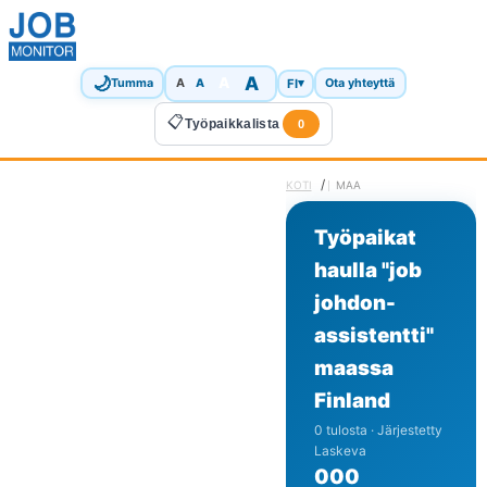
🌙
A
A
A
FI
▾
Tumma
A
Ota yhteyttä
📋
Työpaikkalista
0
/
KOTI
MAA
Työpaikat
haulla "job
johdon-
assistentti"
maassa
Finland
0 tulosta · Järjestetty
Laskeva
0
0
0