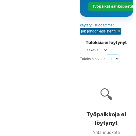
Työpaikat sähköpostits
käytetyt_suodattimet
x
job johdon-assistentti
Tuloksia ei löytynyt
Tuloksia sivulla
🔍
Työpaikkoja ei
löytynyt
Yritä muokata