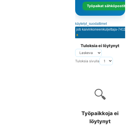
Työpaikat sähköpostits
käytetyt_suodattimet
job kaivinkoneenkuljettaja-74116
x
Tuloksia ei löytynyt
Tuloksia sivulla
🔍
Työpaikkoja ei
löytynyt