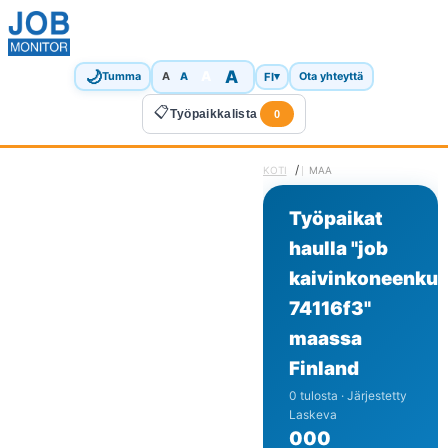
🌙
A
A
A
FI
▾
Tumma
A
Ota yhteyttä
📋
Työpaikkalista
0
/
KOTI
MAA
Työpaikat
haulla "job
kaivinkoneenkulj
74116f3"
maassa
Finland
0 tulosta · Järjestetty
Laskeva
0
0
0