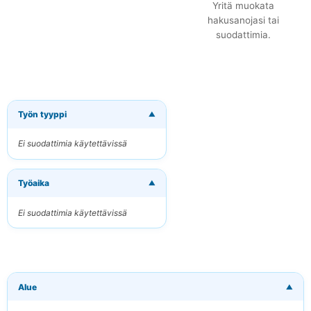
Yritä muokata
hakusanojasi tai
suodattimia.
Työn tyyppi
▼
×
Tilaa uudet
työpaikat
Ei suodattimia käytettävissä
sähköpostitse
Vastaanota osuvat
Työaika
työpaikat suoraan
▼
sähköpostiisi
Ei suodattimia käytettävissä
Sähköpostiosoitteesi
Avainsanat
Alue
▼
(valinnainen)