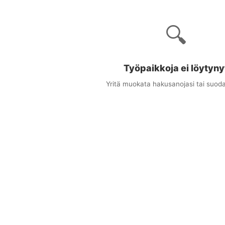
🔍
Työpaikkoja ei löytyny
Yritä muokata hakusanojasi tai suoda
×
uudet työpaikat sähköpostitse
ta osuvat työpaikat suoraan sähköpostiisi
stiosoitteesi
at (valinnainen)