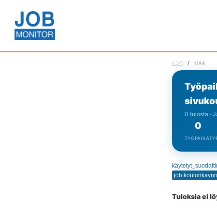
/
KOTI
MAA
Työpai
sivuko
0 tulosta · 
0
TYÖPAIKAT
Y
käytetyt_suodatt
Tuloksia ei l