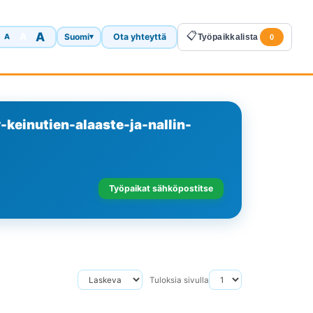
A
📋
A
Suomi
Ota yhteyttä
A
▾
Työpaikkalista
0
-keinutien-alaaste-ja-nallin-
Työpaikat sähköpostitse
Tuloksia sivulla