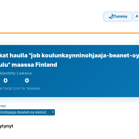
🌙
Tumma
A
kat haulla "job koulunkaynninohjaaja-beanet-oy
ulu" maassa Finland
Järjestetty Laskeva
0
0
RITYKSET
UUTTA TÄNÄÄN
imet
x
job koulunkaynninohjaaja-beanet-oy-keinutien-alaaste-ja-nallin-sivukoulu
öytynyt