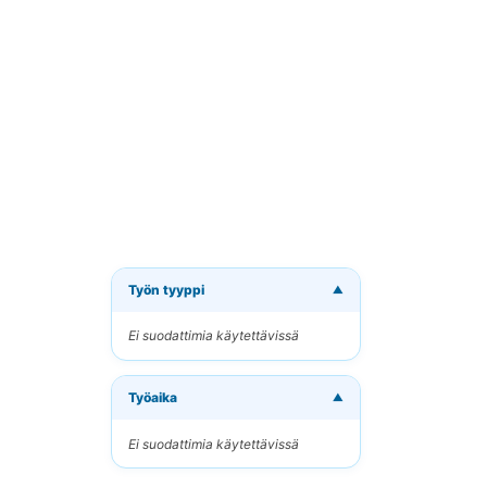
Työn tyyppi
▼
Tilaa 
Ei suodattimia käytettävissä
Vastaano
Työaika
Sähköpo
▼
Ei suodattimia käytettävissä
Avainsan