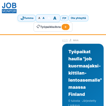
🌙
A
A
A
FI
▾
Tumma
A
Ota yhteyttä
📋
Työpaikkalista
0
/
KOTI
MAA
Työpaikat
haulla "job
kuormaajaksi-
kittilan-
lentoasemalle"
maassa
Finland
0 tulosta · Järjestetty
Laskeva