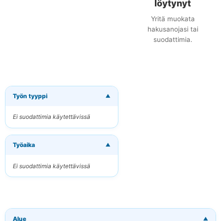
löytynyt
Yritä muokata
hakusanojasi tai
suodattimia.
Työn tyyppi
▼
×
Tilaa uudet
työpaikat
Ei suodattimia käytettävissä
sähköpostitse
Vastaanota osuvat
Työaika
työpaikat suoraan
▼
sähköpostiisi
Ei suodattimia käytettävissä
Sähköpostiosoitteesi
Avainsanat
Alue
▼