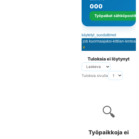
0
0
0
Työpaikat sähköpostits
käytetyt_suodattimet
job kuormaajaksi-kittilan-lentoas
x
Tuloksia ei löytynyt
Tuloksia sivulla
🔍
Työpaikkoja ei