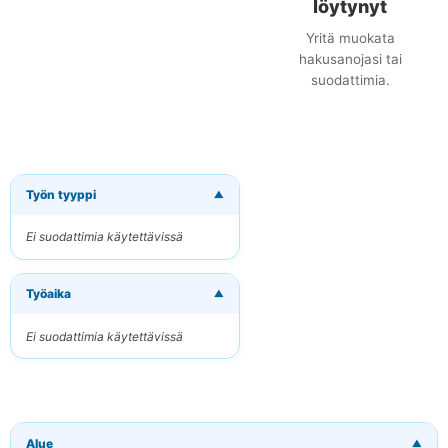
löytynyt
Yritä muokata
hakusanojasi tai
suodattimia.
Työn tyyppi
▼
×
Tilaa uudet
työpaikat
Ei suodattimia käytettävissä
sähköpostitse
Vastaanota osuvat
Työaika
työpaikat suoraan
▼
sähköpostiisi
Ei suodattimia käytettävissä
Sähköpostiosoitteesi
Avainsanat
Alue
▼