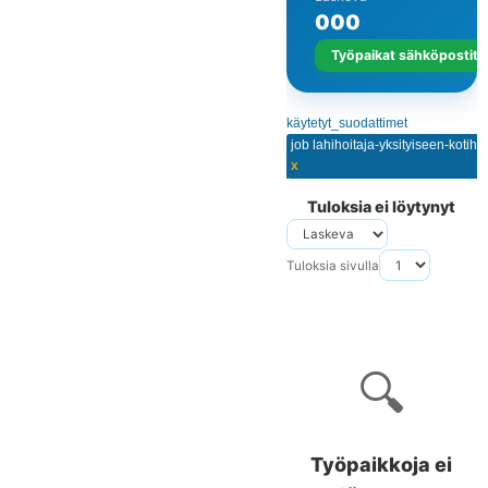
0
0
0
Työpaikat sähköpostits
käytetyt_suodattimet
job lahihoitaja-yksityiseen-kotiho
x
Tuloksia ei löytynyt
Tuloksia sivulla
🔍
Työpaikkoja ei