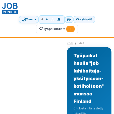
🌙
A
A
A
FI
▾
Tumma
A
Ota yhteyttä
📋
Työpaikkalista
0
/
KOTI
MAA
Työpaikat
haulla "job
lahihoitaja-
yksityiseen-
kotihoitoon"
maassa
Finland
0 tulosta · Järjestetty
Laskeva