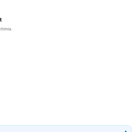
t
ttimia.
▼