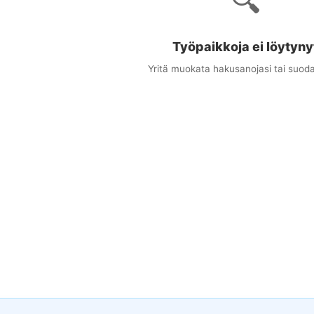
🔍
Työpaikkoja ei löytyny
Yritä muokata hakusanojasi tai suoda
×
uudet työpaikat sähköpostitse
ta osuvat työpaikat suoraan sähköpostiisi
stiosoitteesi
at (valinnainen)