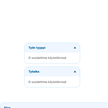
Työn tyyppi
▼
Tilaa 
Ei suodattimia käytettävissä
Vastaano
Työaika
Sähköpo
▼
Ei suodattimia käytettävissä
Avainsan
Alue