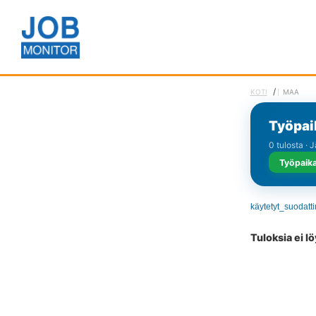
/
KOTI
MAA
Työpaik
0 tulosta · 
Työpaika
käytetyt_suodatt
Tuloksia ei l