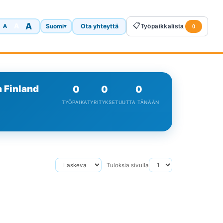
A
📋
A
Suomi
Ota yhteyttä
A
▾
Työpaikkalista
0
a Finland
0
0
0
TYÖPAIKAT
YRITYKSET
UUTTA TÄNÄÄN
Tuloksia sivulla