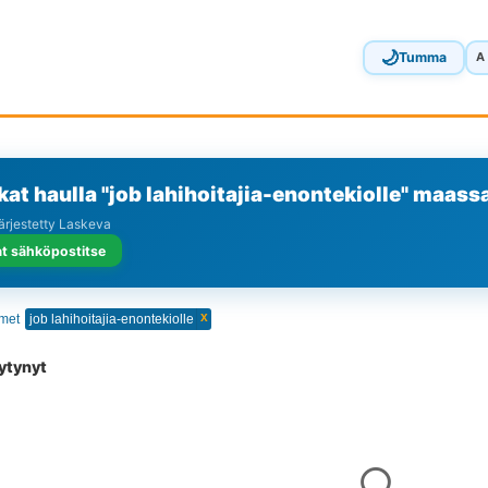
🌙
Tumma
A
at haulla "job lahihoitajia-enontekiolle" maass
Järjestetty Laskeva
t sähköpostitse
x
imet
job lahihoitajia-enontekiolle
öytynyt