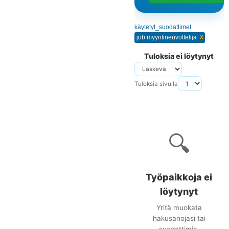
käytetyt_suodattimet
x
job myyntineuvottelija
Tuloksia ei löytynyt
Tuloksia sivulla
🔍
Työpaikkoja ei
löytynyt
Yritä muokata
hakusanojasi tai