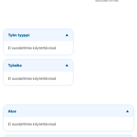
suodattimia.
Työn tyyppi
▼
×
Tilaa uudet
työpaikat
Ei suodattimia käytettävissä
sähköpostitse
Vastaanota osuvat
Työaika
työpaikat suoraan
▼
sähköpostiisi
Ei suodattimia käytettävissä
Sähköpostiosoitteesi
Avainsanat
Alue
▼
(valinnainen)
Ei suodattimia käytettävissä