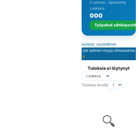
0 tulosta · Järjestetty
Laskeva
0
0
0
Työpaikat sähköpostits
käytetyt_suodattimet
job optinen-myyja-silmaasema-v
x
Tuloksia ei löytynyt
Tuloksia sivulla
🔍