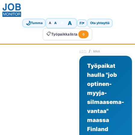
🌙
A
A
A
FI
▾
Tumma
A
Ota yhteyttä
📋
Työpaikkalista
0
/
KOTI
MAA
Työpaikat
haulla "job
optinen-
myyja-
silmaasema-
vantaa"
maassa
Finland