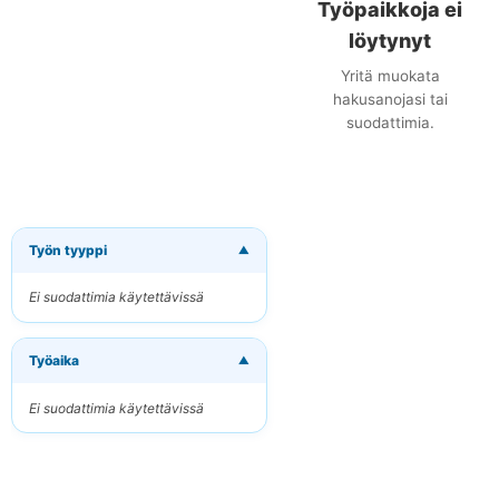
Työpaikkoja ei
löytynyt
Yritä muokata
hakusanojasi tai
suodattimia.
Työn tyyppi
▼
×
Tilaa uudet
työpaikat
Ei suodattimia käytettävissä
sähköpostitse
Vastaanota osuvat
Työaika
työpaikat suoraan
▼
sähköpostiisi
Ei suodattimia käytettävissä
Sähköpostiosoitteesi