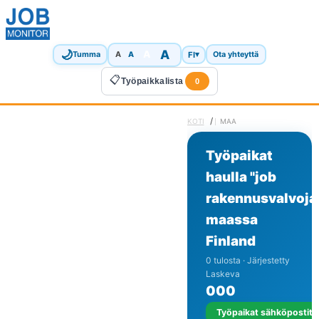
🌙
A
A
A
FI
▾
Tumma
A
Ota yhteyttä
📋
Työpaikkalista
0
/
KOTI
MAA
Työpaikat
haulla "job
rakennusvalvoja
maassa
Finland
0 tulosta · Järjestetty
Laskeva
0
0
0
Työpaikat sähköpostits