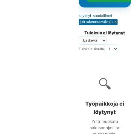
käytetyt_suodattimet
x
job rakennusvalvoja
Tuloksia ei löytynyt
Tuloksia sivulla
🔍
Työpaikkoja ei
löytynyt
Yritä muokata
hakusanojasi tai