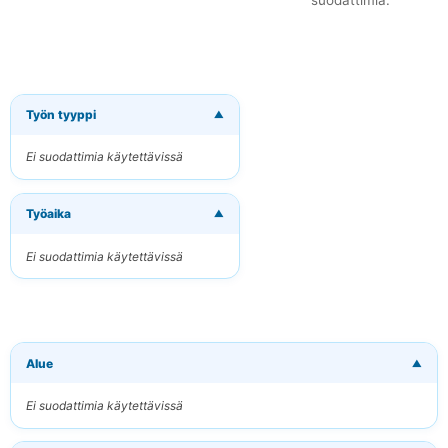
suodattimia.
Työn tyyppi
▼
×
Tilaa uudet
työpaikat
Ei suodattimia käytettävissä
sähköpostitse
Vastaanota osuvat
Työaika
työpaikat suoraan
▼
sähköpostiisi
Ei suodattimia käytettävissä
Sähköpostiosoitteesi
Avainsanat
Alue
▼
(valinnainen)
Ei suodattimia käytettävissä