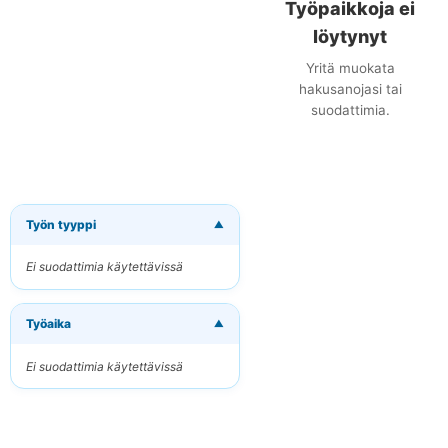
Työpaikkoja ei
löytynyt
Yritä muokata
hakusanojasi tai
suodattimia.
Työn tyyppi
▼
×
Tilaa uudet
työpaikat
Ei suodattimia käytettävissä
sähköpostitse
Vastaanota osuvat
Työaika
työpaikat suoraan
▼
sähköpostiisi
Ei suodattimia käytettävissä
Sähköpostiosoitteesi