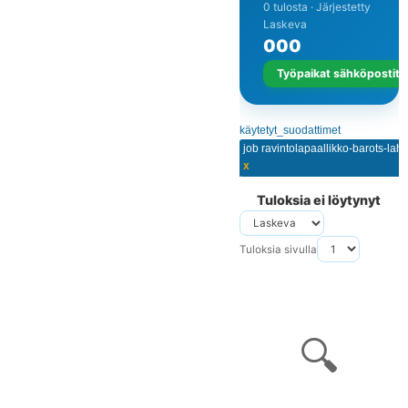
0 tulosta · Järjestetty
Laskeva
0
0
0
Työpaikat sähköpostits
käytetyt_suodattimet
job ravintolapaallikko-barots-laht
x
Tuloksia ei löytynyt
Tuloksia sivulla
🔍