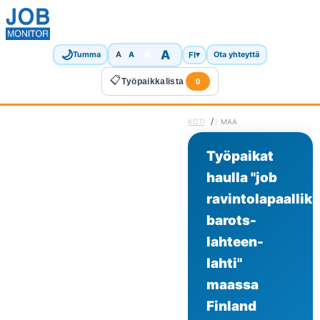
🌙
A
A
A
FI
▾
Tumma
A
Ota yhteyttä
📋
Työpaikkalista
0
/
KOTI
MAA
Työpaikat
haulla "job
ravintolapaallik
barots-
lahteen-
lahti"
maassa
Finland