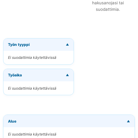
hakusanojasi tai
suodattimia.
Työn tyyppi
▼
×
Tilaa uudet
työpaikat
Ei suodattimia käytettävissä
sähköpostitse
Vastaanota osuvat
Työaika
työpaikat suoraan
▼
sähköpostiisi
Ei suodattimia käytettävissä
Sähköpostiosoitteesi
Avainsanat
Alue
▼
(valinnainen)
Ei suodattimia käytettävissä