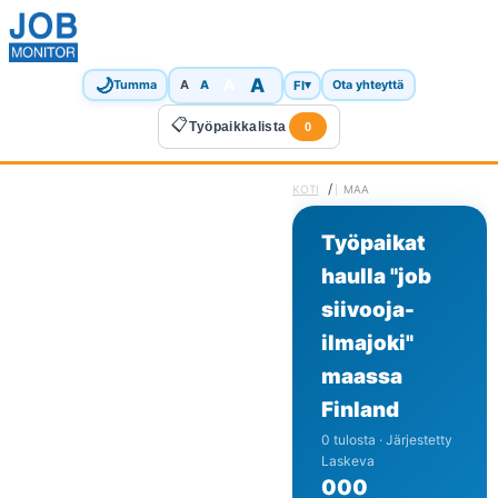
🌙
A
A
A
FI
▾
Tumma
A
Ota yhteyttä
📋
Työpaikkalista
0
/
KOTI
MAA
Työpaikat
haulla "job
siivooja-
ilmajoki"
maassa
Finland
0 tulosta · Järjestetty
Laskeva
0
0
0