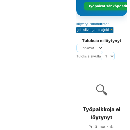
Työpaikat sähköpostits
käytetyt_suodattimet
x
job siivooja-ilmajoki
Tuloksia ei löytynyt
Tuloksia sivulla
🔍
Työpaikkoja ei
löytynyt
Yritä muokata