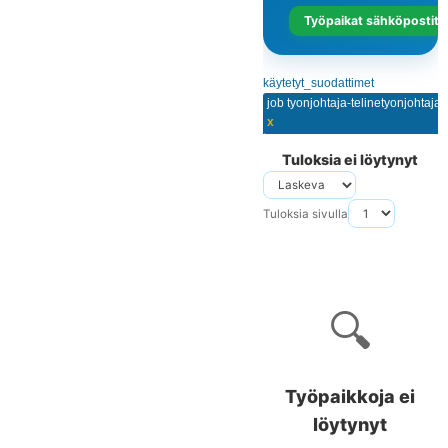
Työpaikat sähköpostits
käytetyt_suodattimet
job tyonjohtaja-telinetyonjohtaja
x
Tuloksia ei löytynyt
Tuloksia sivulla
🔍
Työpaikkoja ei
löytynyt