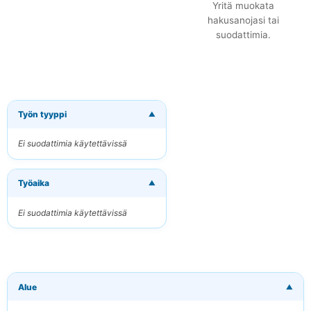
Yritä muokata
hakusanojasi tai
suodattimia.
Työn tyyppi
▼
×
Tilaa uudet
työpaikat
Ei suodattimia käytettävissä
sähköpostitse
Vastaanota osuvat
Työaika
työpaikat suoraan
▼
sähköpostiisi
Ei suodattimia käytettävissä
Sähköpostiosoitteesi
Avainsanat
Alue
▼
(valinnainen)