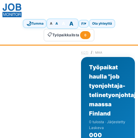
🌙
A
A
A
FI
▾
Tumma
A
Ota yhteyttä
📋
Työpaikkalista
0
/
KOTI
MAA
Työpaikat
haulla "job
tyonjohtaja-
telinetyonjohtaj
maassa
Finland
0 tulosta · Järjestetty
Laskeva
0
0
0