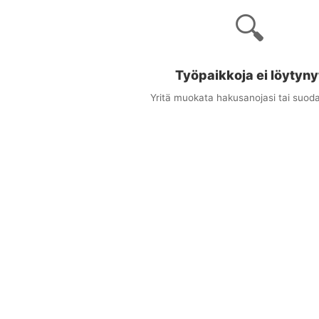
🔍
Työpaikkoja ei löytyny
Yritä muokata hakusanojasi tai suoda
×
uudet työpaikat sähköpostitse
ta osuvat työpaikat suoraan sähköpostiisi
stiosoitteesi
at (valinnainen)