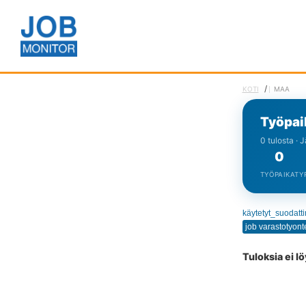
/
KOTI
MAA
Työpai
0 tulosta · 
0
TYÖPAIKAT
Y
käytetyt_suodatt
Tuloksia ei l