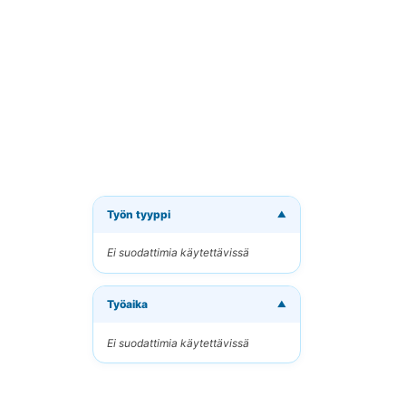
Työn tyyppi
▼
Tilaa 
Ei suodattimia käytettävissä
Vastaano
Työaika
Sähköpo
▼
Ei suodattimia käytettävissä
Avainsan