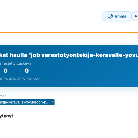
🌙
Tumma
A
kat haulla "job varastotyontekija-keravalle-yo
Järjestetty Laskeva
0
0
RITYKSET
UUTTA TÄNÄÄN
imet
x
job varastotyontekija-keravalle-yovuoroon-kerava
öytynyt