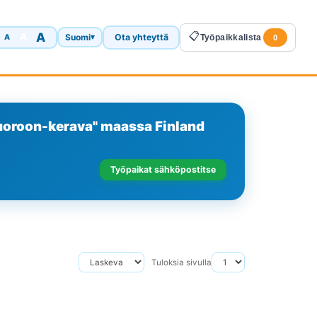
A
📋
A
Suomi
Ota yhteyttä
A
▾
Työpaikkalista
0
vuoroon-kerava" maassa Finland
Työpaikat sähköpostitse
Tuloksia sivulla