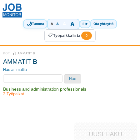
🌙
A
A
A
FI
▾
Tumma
A
Ota yhteyttä
📋
Työpaikkalista
0
/
KOTI
AMMATIT B
AMMATIT
B
Hae ammattia
Hae
Business and administration professionals
2 Työpaikat
UUSI HAKU