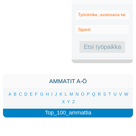
AMMATIT A-Ö
A
B
C
D
E
F
G
H
I
J
K
L
M
N
O
P
Q
R
S
T
U
V
W
X
Y
Z
Top_100_ammattia