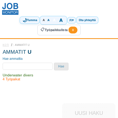
🌙
A
A
A
FI
▾
Tumma
A
Ota yhteyttä
📋
Työpaikkalista
0
/
KOTI
AMMATIT U
AMMATIT
U
Hae ammattia
Hae
Underwater divers
4 Työpaikat
UUSI HAKU