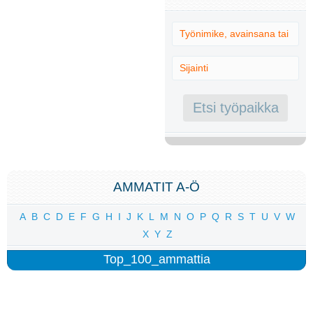
AMMATIT A-Ö
A
B
C
D
E
F
G
H
I
J
K
L
M
N
O
P
Q
R
S
T
U
V
W
X
Y
Z
Top_100_ammattia