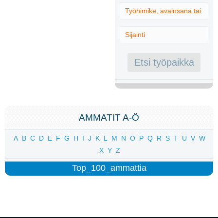
AMMATIT A-Ö
A
B
C
D
E
F
G
H
I
J
K
L
M
N
O
P
Q
R
S
T
U
V
W
X
Y
Z
Top_100_ammattia