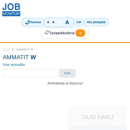
🌙
A
A
A
FI
▾
Tumma
A
Ota yhteyttä
📋
Työpaikkalista
0
/
KOTI
AMMATIT W
AMMATIT
W
Hae ammattia
Hae
Ammatteja ei löytynyt
UUSI HAKU